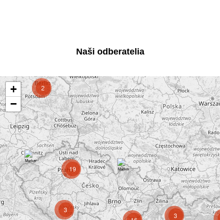
Naši odberatelia
+
2
−
19
3
3
16