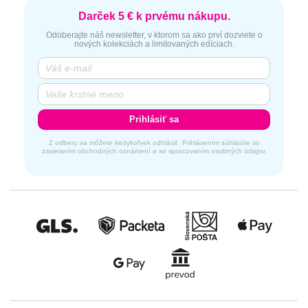
Darček 5 € k prvému nákupu.
Odoberajte náš newsletter, v ktorom sa ako prví dozviete o
nových kolekciách a limitovaných edíciach.
Prihlásiť sa
Z odberu sa môžete kedykoľvek odhlásiť. Prihlásením súhlasíte so
zasielaním obchodných oznámení a so spracovaním osobných údajov.