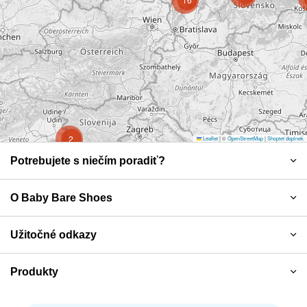
2
Leaflet
|
©
OpenStreetMap
|
Shoptet doplnek
Z
Potrebujete s niečím poradiť?
á
p
O Baby Bare Shoes
ä
Užitočné odkazy
t
Produkty
i
e